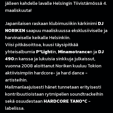
jälleen kahdelle lavalle Helsingin Tiivistämössä 4.
maaliskuuta!
Japanilaisen raskaan klubimusiikin kärkinimi
DJ
NORIKEN
saapuu maaliskuussa eksklusiiviselle ja
harvinaiselle keikalle Helsinkiin.
Viisi pitkäsoittoa, kuusi täysipitkää
yhteisalbumia
P*Light
in,
Minamotrance
n ja
DJ
490
:n kanssa ja lukuisia sinkkuja julkaissut,
vuonna 2008 aloittanut Noriken kuuluu Tokion
aktiivisimpiin hardcore- ja hard dance -
artisteihin.
Mailmanlaajuisesti hänet tunnetaan erityisesti
kontribuutioistaan rytmipelien soundtrackeihin
sekä osuudestaan
HARDCORE TANO*C
-
labelissa.