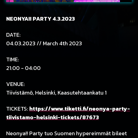
NEONYA!! PARTY 4.3.2023
DATE:
04.03.2023 // March 4th 2023
TIME:
21:00 - 04:00
VENUE:
Tiivistämö, Helsinki, Kaasutehtaankatu 1
TICKETS:
https://www.tiketti.fi/neonya-party-
tiivistamo-helsinki-tickets/87673
Neonya!! Party tuo Suomen hypereimmät bileet