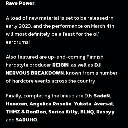
Rave Power
.
A load of new material is set to be released in
early 2023, and the performance on March 4th
will most definitely be a feast for the ol'
eardrums!
Also featured are up-and-coming Finnish
hardstyle producer
REIGIN
, as well as
DJ
NERVOUS BREAKDOWN
, known from a number
of hardcore events across the country.
Finally, completing the lineup are DJs
SadeN
,
Hexexen
,
Angelica Roselie
,
Yukata
,
Aversal
,
THMZ & RonRon
,
Serica Kitty
,
BLNQ
,
Rassyy
and
SARUHO
.