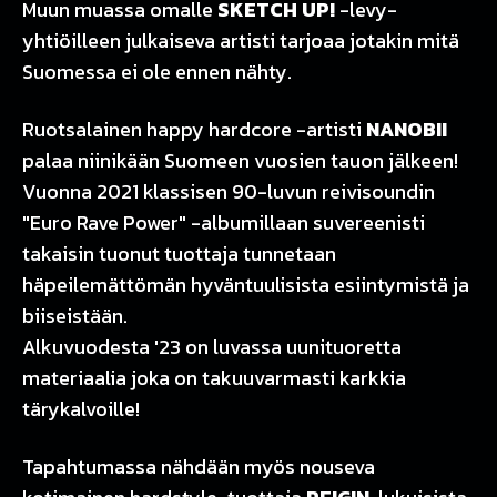
Muun muassa omalle
SKETCH UP!
-levy-
yhtiöilleen julkaiseva artisti tarjoaa jotakin mitä
Suomessa ei ole ennen nähty.
Ruotsalainen happy hardcore -artisti
NANOBII
palaa niinikään Suomeen vuosien tauon jälkeen!
Vuonna 2021 klassisen 90-luvun reivisoundin
"Euro Rave Power" -albumillaan suvereenisti
takaisin tuonut tuottaja tunnetaan
häpeilemättömän hyväntuulisista esiintymistä ja
biiseistään.
Alkuvuodesta '23 on luvassa uunituoretta
materiaalia joka on takuuvarmasti karkkia
tärykalvoille!
Tapahtumassa nähdään myös nouseva