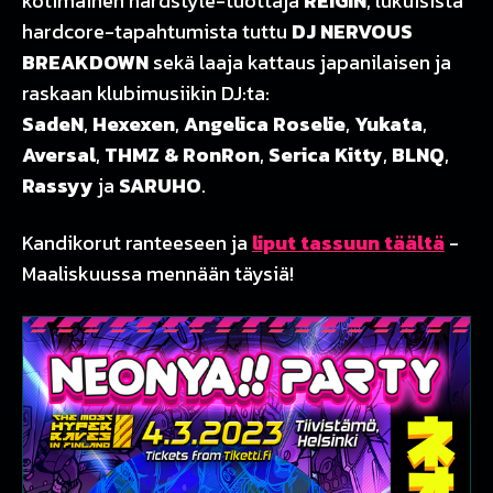
kotimainen hardstyle-tuottaja
REIGIN
, lukuisista
hardcore-tapahtumista tuttu
DJ NERVOUS
BREAKDOWN
sekä laaja kattaus japanilaisen ja
raskaan klubimusiikin DJ:ta:
SadeN
,
Hexexen
,
Angelica Roselie
,
Yukata
,
Aversal
,
THMZ & RonRon
,
Serica Kitty
,
BLNQ
,
Rassyy
ja
SARUHO
.
Kandikorut ranteeseen ja
liput tassuun täältä
-
Maaliskuussa mennään täysiä!